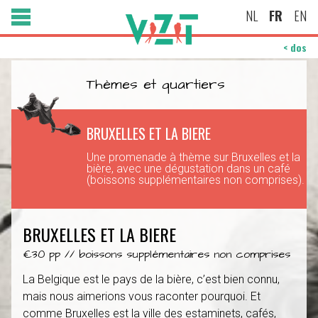
NL
FR
EN
< dos
Thèmes et quartiers
BRUXELLES ET LA BIERE
Une promenade à thème sur Bruxelles et la
bière, avec une dégustation dans un café
(boissons supplémentaires non comprises).
BRUXELLES ET LA BIERE
€30 pp // boissons supplémentaires non comprises
La Belgique est le pays de la bière, c’est bien connu,
mais nous aimerions vous raconter pourquoi. Et
comme Bruxelles est la ville des estaminets, cafés,