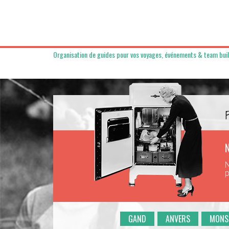
Organisation de guides pour vos voyages, événements & team bui
N
N
p
GAND
ANVERS
MONS