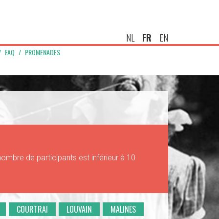
NL
FR
EN
FAQ
PROMENADES
ombre de participants est inférieur à 10
COURTRAI
LOUVAIN
MALINES