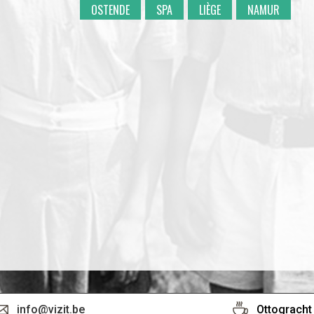
OSTENDE
SPA
LIÈGE
NAMUR
info@vizit.be
Ottogracht