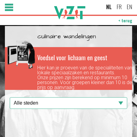
NL
FR
EN
< terug
culinaire wandelingen
Voedsel voor lichaam en geest
Hier kan je proeven van de specialiteiten van
lokale speciaalzaken en restaurants.
Onze prijzen zijn berekend op minimum 10
personen. Voor groepen kleiner dan 10 is de
prijs op aanvraag.