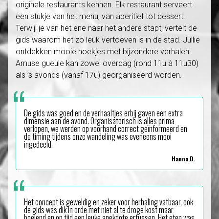
originele restaurants kennen. Elk restaurant serveert
een stukje van het menu, van aperitief tot dessert.
Terwijl je van het ene naar het andere stapt, vertelt de
gids waarom het zo leuk vertoeven is in de stad. Jullie
ontdekken mooie hoekjes met bijzondere verhalen.
Amuse gueule kan zowel overdag (rond 11u à 11u30)
als ’s avonds (vanaf 17u) georganiseerd worden.
De gids was goed en de verhaaltjes erbij gaven een extra
dimensie aan de avond. Organisatorisch is alles prima
verlopen, we werden op voorhand correct geïnformeerd en
de timing tijdens onze wandeling was eveneens mooi
ingedeeld.
Hanna D.
Het concept is geweldig en zeker voor herhaling vatbaar, ook
de gids was dik in orde met niet al te droge kost maar
boeiend en op tijd een leuke anekdote ertussen. Het eten was