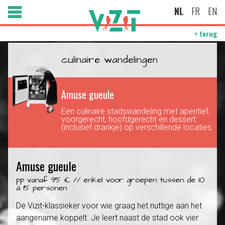
NL
FR
EN
< terug
culinaire wandelingen
Amuse gueule
Een culinaire stadswandeling met aperitief,
voorgerecht, hoofdgerecht en dessert
(inclusief drankje) op verschillende locaties.
Amuse gueule
pp vanaf 95 € // enkel voor groepen tussen de 10
à 15 personen
De Vizit-klassieker voor wie graag het nuttige aan het
aangename koppelt. Je leert naast de stad ook vier